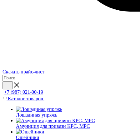
Скачать прайс-лист
+7 (987) 021-00-19
Каталог товаров
Лошадиная упряжь
Амуниция для привязи КРС, МРС
Ошейники