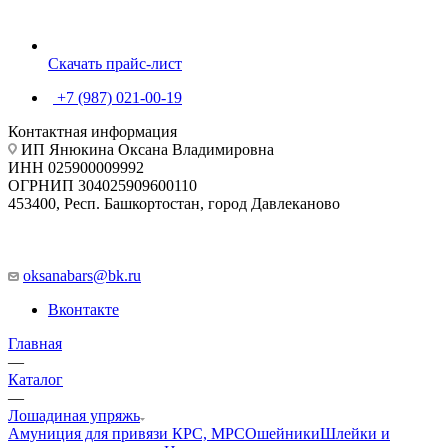
Скачать прайс-лист
+7 (987) 021-00-19
Контактная информация
ИП Янюкина Оксана Владимировна
ИНН 025900009992
ОГРНИП 304025909600110
453400, Респ. Башкортостан, город Давлеканово
oksanabars@bk.ru
Вконтакте
Главная
—
Каталог
—
Лошадиная упряжь
Амуниция для привязи КРС, МРС
Ошейники
Шлейки и