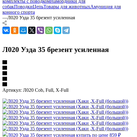
комплекты с поводком
Намордники для
собак
Поводки
Цепь
Товары для животных
Амуниция для
конного спорта
—
Л020 Узда 35 брезент усиленная
Л020 Узда 35 брезент усиленная
Артикул:
Л020 Cob, Full, X-Full